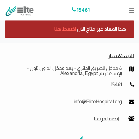
15461
هذا المعاد غير متاح الان
اضغط هنا
للاستفسار
8 مدخل الطريق الدائري - بعد مدخل الداون تاون -
الإسكندرية, Alexandria, Egypt
15461
info@EliteHospital.org
انضم لفريقنا