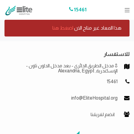
15461
هذا المعاد غير متاح الان
اضغط هنا
للاستفسار
8 مدخل الطريق الدائري - بعد مدخل الداون تاون -
الإسكندرية, Alexandria, Egypt
15461
info@EliteHospital.org
انضم لفريقنا