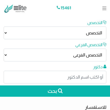
15461
التخصص
التخصص الفرعي
دكتور
بحث
للاستفسار