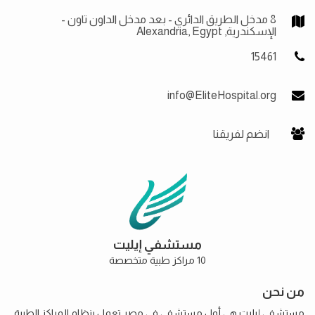
8 مدخل الطريق الدائري - بعد مدخل الداون تاون -
الإسكندرية, Alexandria, Egypt
15461
info@EliteHospital.org
انضم لفريقنا
مستشفي إيليت
10 مراكز طبية متخصصة
من نحن
مستشفى إيليت هي أول مستشفى في مصر تعمل بنظام المراكز الطبية