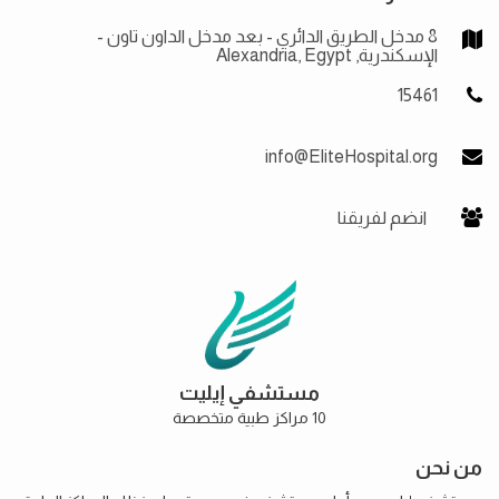
8 مدخل الطريق الدائري - بعد مدخل الداون تاون -
الإسكندرية, Alexandria, Egypt
15461
info@EliteHospital.org
انضم لفريقنا
مستشفي إيليت
10 مراكز طبية متخصصة
من نحن