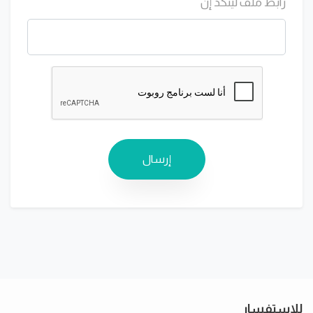
رابط ملف لينكد إن
إرسال
للاستفسار