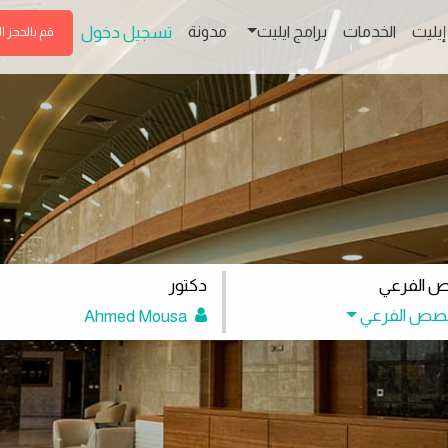
إيليت
الخدمات
برامج ايليت
مدونة
تسجيل دخول
قم بالحجز ا
ص الفرعي
دكتور
خصص الفرعي