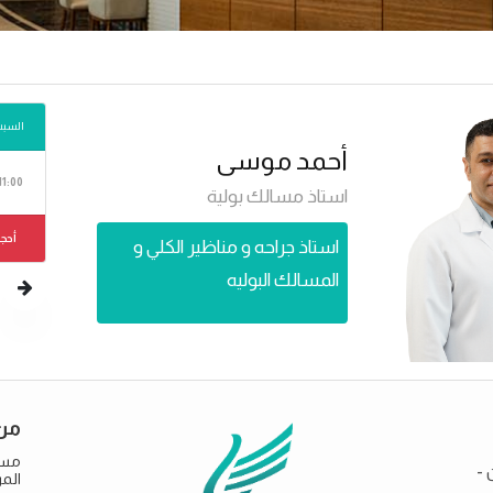
السبت 15
أحمد موسى
11:00 ص
استاذ مسالك بولية
أحجز
استاذ جراحه و مناظير الكلي و
المسالك البوليه
من
مست
 -